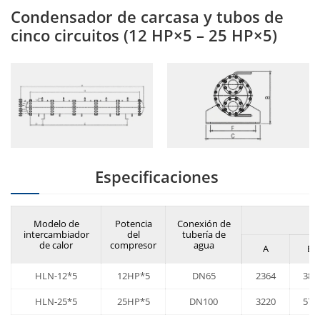
Condensador de carcasa y tubos de
cinco circuitos (12 HP×5 – 25 HP×5)
Especificaciones
Modelo de
Potencia
Conexión de
intercambiador
del
tubería de
de calor
compresor
agua
A
B
HLN-12*5
12HP*5
DN65
2364
388
HLN-25*5
25HP*5
DN100
3220
575