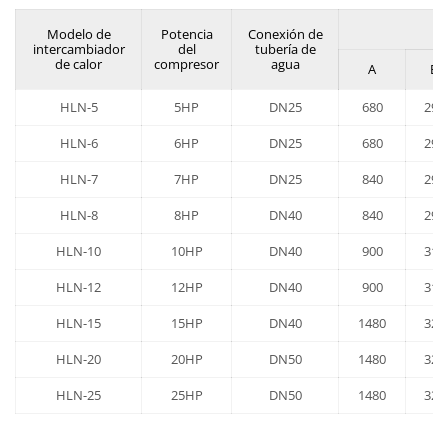
Modelo de
Potencia
Conexión de
intercambiador
del
tubería de
de calor
compresor
agua
A
B
HLN-5
5HP
DN25
680
295
HLN-6
6HP
DN25
680
295
HLN-7
7HP
DN25
840
295
HLN-8
8HP
DN40
840
295
HLN-10
10HP
DN40
900
310
HLN-12
12HP
DN40
900
310
HLN-15
15HP
DN40
1480
320
HLN-20
20HP
DN50
1480
320
HLN-25
25HP
DN50
1480
320