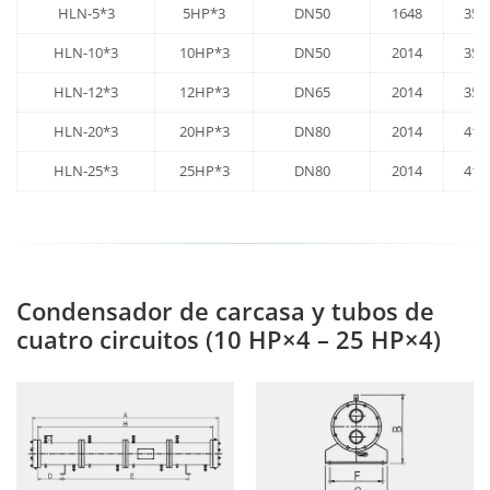
HLN-5*3
5HP*3
DN50
1648
350
HLN-10*3
10HP*3
DN50
2014
350
HLN-12*3
12HP*3
DN65
2014
350
HLN-20*3
20HP*3
DN80
2014
410
HLN-25*3
25HP*3
DN80
2014
410
Condensador de carcasa y tubos de
cuatro circuitos (10 HP×4 – 25 HP×4)