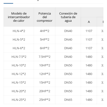
Modelo de
Potencia
Conexión de
intercambiador
del
tubería de
de calor
compresor
agua
A
B
HLN-4*2
4HP*2
DN40
1107
320
HLN-5*2
5HP*2
DN40
1107
320
HLN-6*2
6HP*2
DN40
1107
320
HLN-7.5*2
7.5HP*2
DN40
1480
320
HLN-10*2
10HP*2
DN50
1480
320
HLN-12*2
12HP*2
DN50
1480
320
HLN-15*2
15HP*2
DN50
1480
320
HLN-20*2
20HP*2
DN50
1480
320
HLN-25*2
25HP*2
DN65
1480
320