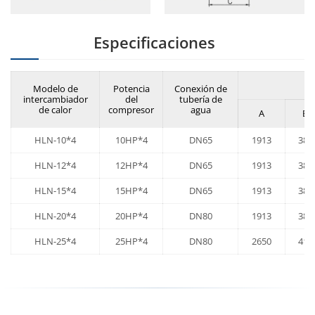
Especificaciones
Modelo de
Potencia
Conexión de
intercambiador
del
tubería de
de calor
compresor
agua
A
B
HLN-10*4
10HP*4
DN65
1913
388
HLN-12*4
12HP*4
DN65
1913
388
HLN-15*4
15HP*4
DN65
1913
388
HLN-20*4
20HP*4
DN80
1913
388
HLN-25*4
25HP*4
DN80
2650
410