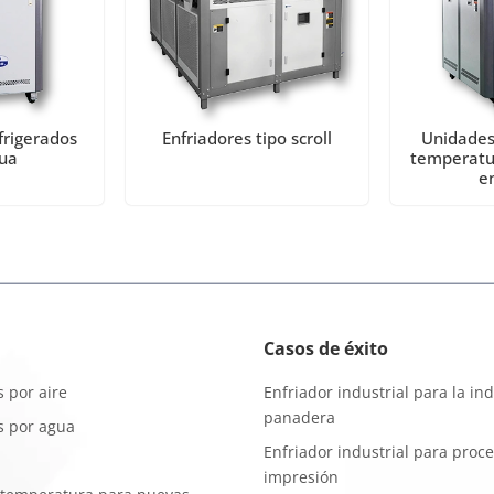
frigerados
Enfriadores tipo scroll
Unidades
ua
temperatu
e
Casos de éxito
s por aire
Enfriador industrial para la ind
panadera
s por agua
Enfriador industrial para proc
impresión