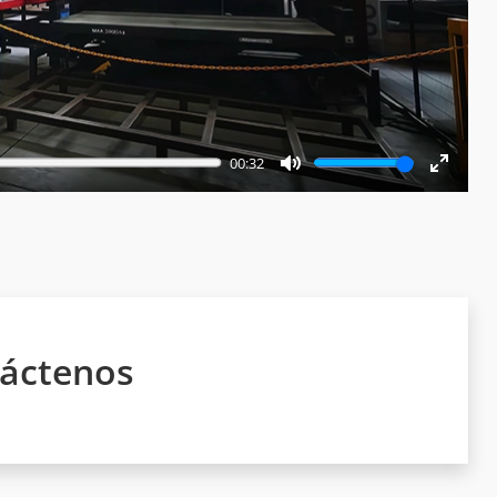
00:32
Mute
Enter
fullscr
áctenos