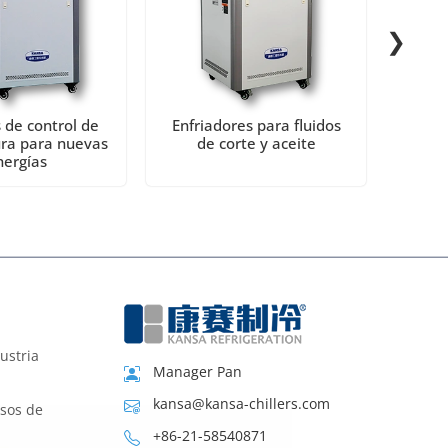
❯
 de control de
Enfriadores para fluidos
Aire 
ra para nuevas
de corte y aceite
gab
nergías
ustria
Manager Pan
kansa@kansa-chillers.com
esos de
+86-21-58540871