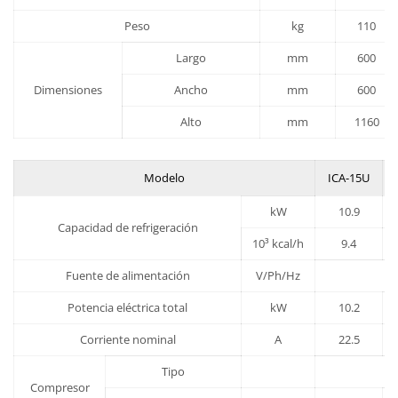
Peso
kg
110
Largo
mm
600
Dimensiones
Ancho
mm
600
Alto
mm
1160
Modelo
ICA-15U
kW
10.9
Capacidad de refrigeración
10³ kcal/h
9.4
Fuente de alimentación
V/Ph/Hz
Potencia eléctrica total
kW
10.2
Corriente nominal
A
22.5
Tipo
Compresor