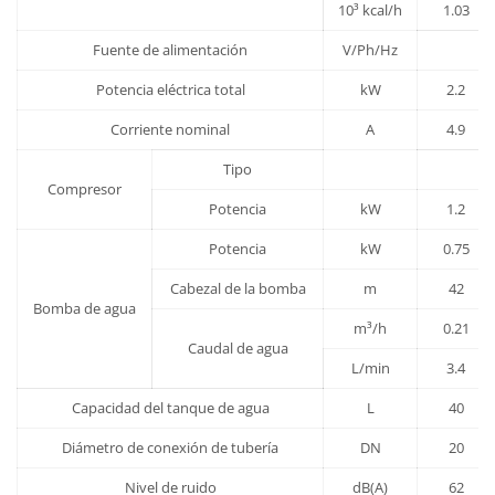
10³ kcal/h
1.03
Fuente de alimentación
V/Ph/Hz
Potencia eléctrica total
kW
2.2
Corriente nominal
A
4.9
Tipo
Compresor
Potencia
kW
1.2
Potencia
kW
0.75
Cabezal de la bomba
m
42
Bomba de agua
m³/h
0.21
Caudal de agua
L/min
3.4
Capacidad del tanque de agua
L
40
Diámetro de conexión de tubería
DN
20
Nivel de ruido
dB(A)
62