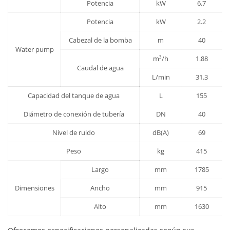
Potencia
kW
6.7
Potencia
kW
2.2
Cabezal de la bomba
m
40
Water pump
m³/h
1.88
Caudal de agua
L/min
31.3
Capacidad del tanque de agua
L
155
Diámetro de conexión de tubería
DN
40
Nivel de ruido
dB(A)
69
Peso
kg
415
Largo
mm
1785
Dimensiones
Ancho
mm
915
Alto
mm
1630